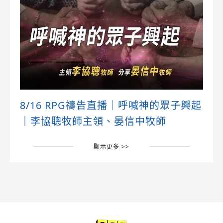
8/16 RPG禱告直播｜呼喊神的眾子興起
｜李協聰牧師主領、晏信中牧師
顯示更多 >>