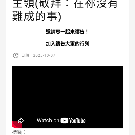
主領(敬拜：在祢沒有
難成的事)
邀請您一起來禱告！
加入禱告大軍的行列
日期・2025-10-07
標籤：