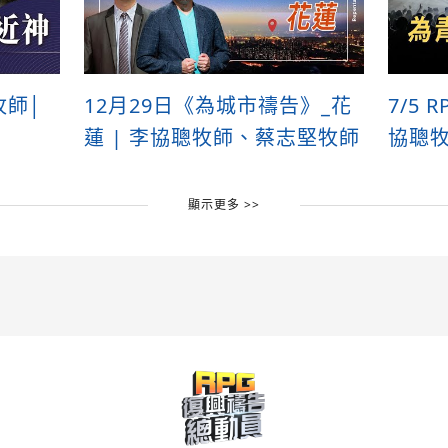
牧師│
12月29日《為城市禱告》_花
7/5
蓮 | 李協聰牧師、蔡志堅牧師
協聰
顯示更多 >>