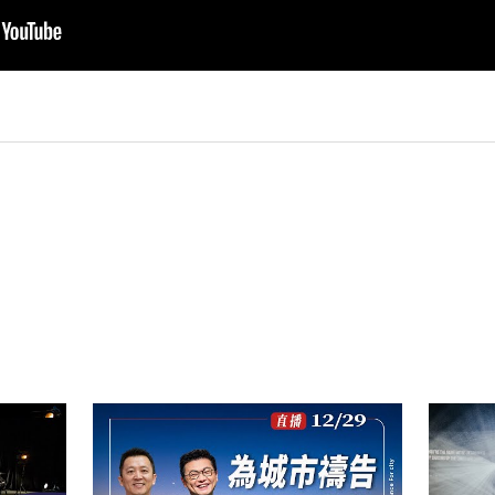
py
nk