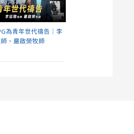
 RPG為青年世代禱告｜李
牧師、嚴啟榮牧師