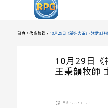
/
/
10月29日《禱告大軍》-與愛無限
首頁
為國禱告
10月29日
王秉韻牧師 
日期・2025-10-29