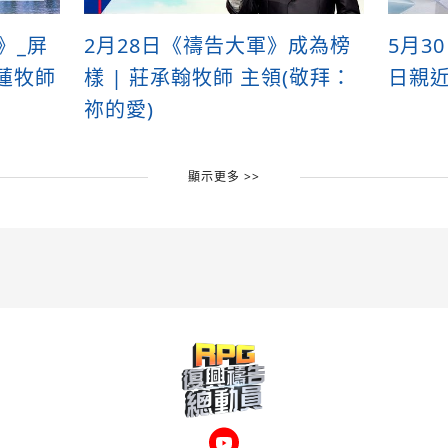
》_屏
2月28日《禱告大軍》成為榜
5月3
素蓮牧師
樣 | 莊承翰牧師 主領(敬拜：
日親
祢的愛)
顯示更多 >>