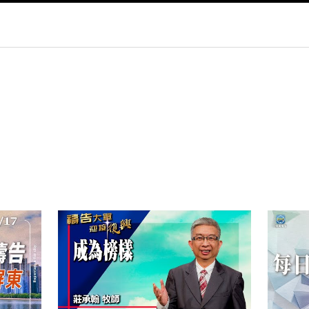
py
nk