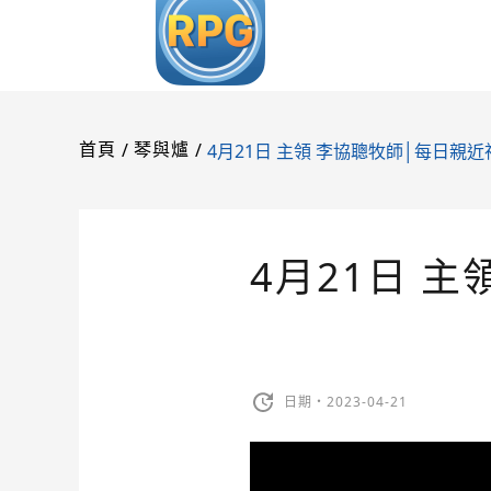
/
/
4月21日 主領 李協聰牧師│每日親近
首頁
琴與爐
4月21日 
日期・2023-04-21