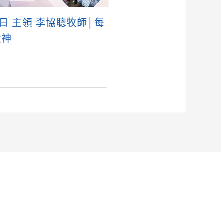
0日 主領 李協聰牧師│每
近神