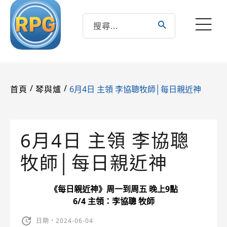
/
/
6月4日 主領 李協聰牧師│每日親近神
首頁
琴與爐
6月4日 主領 李協聰
牧師│每日親近神
《每日親近神》周一到周五 晚上9點
6/4 主領：李協聰 牧師
日期・2024-06-04