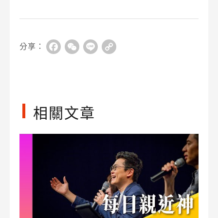
分享：
Facebook
WeChat
Line
Copy
Link
相關文章