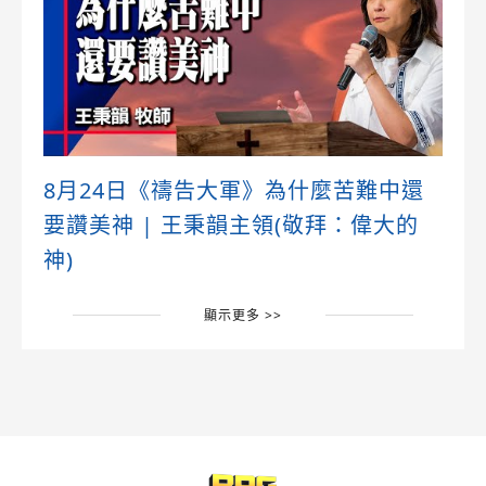
8月24日《禱告大軍》為什麼苦難中還
要讚美神 | 王秉韻主領(敬拜：偉大的
神)
顯示更多 >>